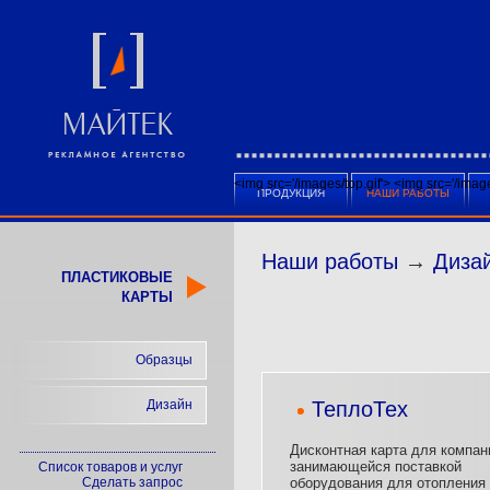
<img src='/images/top.gif'>
<img src='/ima
ПРОДУКЦИЯ
НАШИ РАБОТЫ
Наши работы
→
Диза
ПЛАСТИКОВЫЕ
КАРТЫ
Образцы
Дизайн
ТеплоТех
Дисконтная карта для компан
занимающейся поставкой
Список товаров и услуг
Сделать запрос
оборудования для отопления