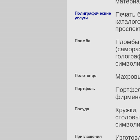
материа
Полиграфические
Печать 
услуги
каталого
проспект
Пломба
Пломбы 
(самора
гологра
символи
Полотенце
Махровы
Портфель
Портфел
фирменн
Посуда
Кружки,
столовы
символи
Приглашения
Изготов