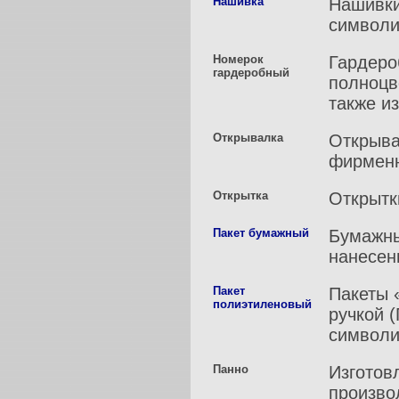
Нашивка
Нашивки
символи
Номерок
Гардеро
гардеробный
полноцв
также и
Открывалка
Открыва
фирменн
Открытка
Открытк
Пакет бумажный
Бумажны
нанесен
Пакет
Пакеты 
полиэтиленовый
ручкой 
символи
Панно
Изготов
произво