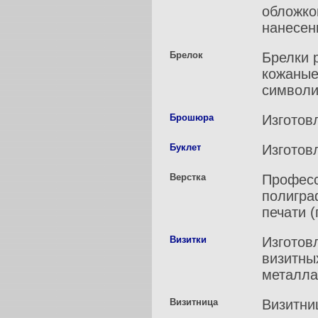
обложко
нанесен
Брелок
Брелки 
кожаные
символи
Брошюра
Изготов
Буклет
Изготов
Верстка
Професс
полигра
печати 
Визитки
Изготов
визитных
металла
Визитница
Визитни