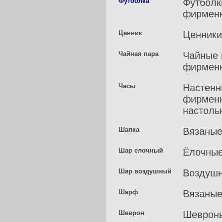
Футболка
Футболк
фирменн
Ценник
Ценники
Чайная пара
Чайные 
фирменн
Часы
Настенн
фирменн
настоль
Шапка
Вязаные
Шар елочный
Ёлочные
Шар воздушный
Воздушн
Шарф
Вязаные
Шеврон
Шевроны