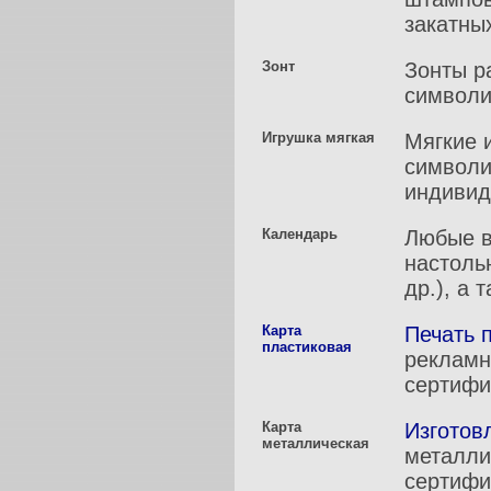
закатны
Зонт
Зонты р
символи
Игрушка мягкая
Мягкие 
символи
индивид
Календарь
Любые в
настоль
др.), а
Карта
Печать 
пластиковая
рекламн
сертифи
Карта
Изготов
металлическая
металли
сертифи