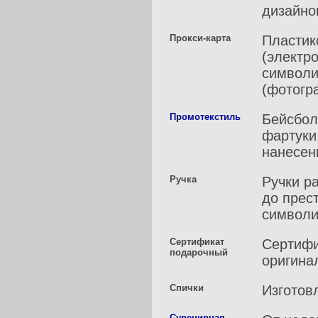
дизайно
Прокси-карта
Пластик
(электр
символи
(фотогра
Промотекстиль
Бейсбол
фартуки
нанесен
Ручка
Ручки р
до прес
символи
Сертификат
Сертифи
подарочный
оригина
Спички
Изготов
Сувенирная