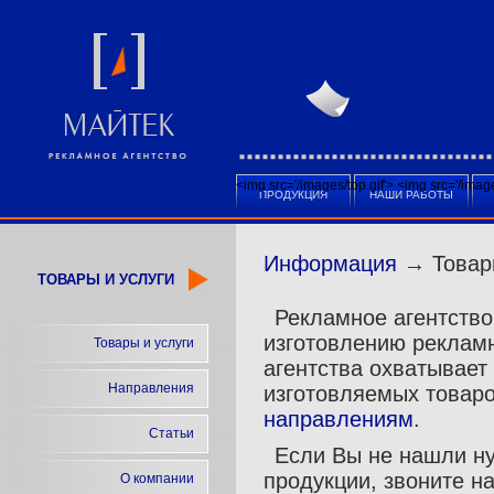
<img src='/images/top.gif'>
<img src='/ima
ПРОДУКЦИЯ
НАШИ РАБОТЫ
Информация
→ Товары
ТОВАРЫ И УСЛУГИ
Рекламное агентств
изготовлению рекламн
Товары и услуги
агентства охватывает
Направления
изготовляемых товар
направлениям
.
Статьи
Если Вы не нашли н
продукции, звоните н
О компании