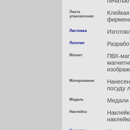
печатью
Лента
Клейкая
упаковочная
фирменн
Листовка
Изготов
Логотип
Разрабо
Магнит
ПВХ-маг
магнитн
изображ
Матирование
Нанесен
посуду 
Медаль
Медали 
Наклейка
Наклейк
наклейк