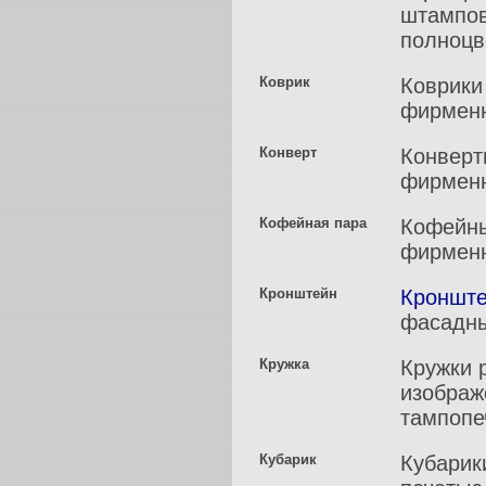
штампов
полноцв
Коврик
Коврики
фирменн
Конверт
Конверт
фирменн
Кофейная пара
Кофейны
фирменн
Кронштейн
Кронште
фасадн
Кружка
Кружки 
изображ
тампопе
Кубарик
Кубарик