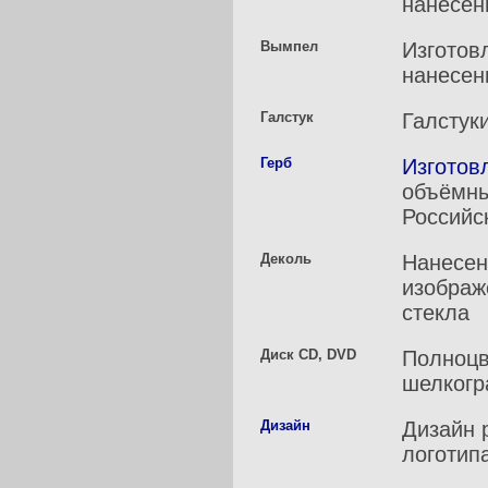
нанесен
Вымпел
Изготов
нанесен
Галстук
Галстук
Герб
Изготов
объёмны
Российс
Деколь
Нанесен
изображ
стекла
Диск CD, DVD
Полноцв
шелкогр
Дизайн
Дизайн 
логотип