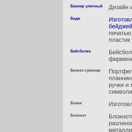
Баннер уличный
Дизайн 
Бедж
Изготов
бейдже
печатью
пластик
Бейсболка
Бейсбол
фирменн
Бизнес-сувенир
Портфел
планнин
ручки и
символи
Бланк
Изготов
Блокнот
Блокнот
разлино
металли