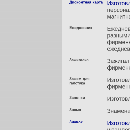
Дисконтная карта
Изготов
персона
магнитна
Ежедневник
Ежеднев
разными
фирменн
ежеднев
Зажигалка
Зажигал
фирменн
Зажим для
Изготов
галстука
фирменн
Запонки
Изготов
Знамя
Знамена
Значок
Изготов
штампов