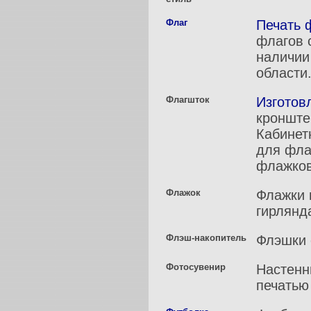
Флаг
Печать 
флагов 
наличии
области
Флагшток
Изготов
кронште
Кабинет
для фла
флажков
Флажок
Флажки 
гирлянда
Флэш-накопитель
Флэшки 
Фотосувенир
Настенн
печатью