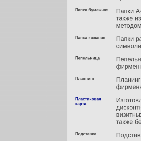
Папка бумажная
Папки А
также и
методом
Папка кожаная
Папки р
символи
Пепельница
Пепельн
фирменн
Планнинг
Планинг
фирменн
Пластиковая
Изготов
карта
дисконтн
визитны
также б
Подставка
Подстав