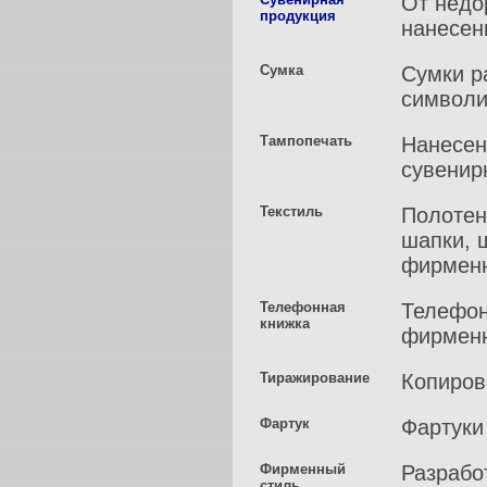
От недо
продукция
нанесен
Сумка
Сумки р
символи
Тампопечать
Нанесен
сувенир
Текстиль
Полотен
шапки, 
фирменн
Телефонная
Телефон
книжка
фирменн
Тиражирование
Копиров
Фартук
Фартуки
Фирменный
Разрабо
стиль