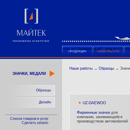
<img src='/images/top.gif'>
<img src='/ima
ПРОДУКЦИЯ
НАШИ РАБОТЫ
Наши работы
→
Образцы
→ Значк
ЗНАЧКИ, МЕДАЛИ
Образцы
Дизайн
UZ-DAEWOO
Фирменные значки
для
компании, занимающейся
Список товаров и услуг
производством автомобилей.
Сделать запрос