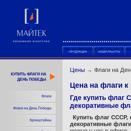
<img src='/images/top.gif'>
<img src='/ima
ПРОДУКЦИЯ
НАШИ РАБОТЫ
Цены
→ Флаги на Ден
КУПИТЬ ФЛАГИ НА
ДЕНЬ ПОБЕДЫ
Цена на флаги к
Где купить флаг 
Флаги
декоративные фл
Флаги на День Победы
Купить флаг СССР,
Кронштейны
декоративные флаги
можно у нас в офисе.