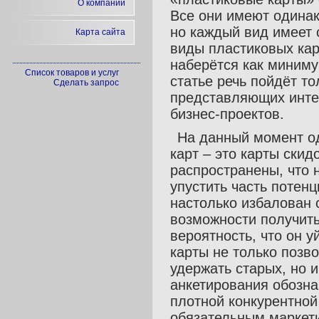
О компании
Все они имеют одинак
но каждый вид имеет 
Карта сайта
виды пластиковых кар
наберётся как миниму
Список товаров и услуг
статье речь пойдёт т
Сделать запрос
представляющих инте
бизнес-проектов.
На данный момент о
карт – это карты скид
распространены, что н
упустить часть потен
настолько избалован с
возможности получить
вероятность, что он 
карты не только позв
удержать старых, но 
анкетирования обозна
плотной конкурентной
обязательным маркети