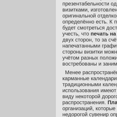
презентабельности од
визитками, изготовле
оригинальной отделко
определённо есть. К п
будет смотреться дос
учесть, что
печать на
двух сторон, то за с
напечатанными графи
стороны визитки можн
учётом разных полож
востребованы и зани
Менее распространён
карманные календари
традиционными календ
использования имеют
виду некоторой дорог
распространения.
Пла
организаций, которые 
недорогой сувенир о