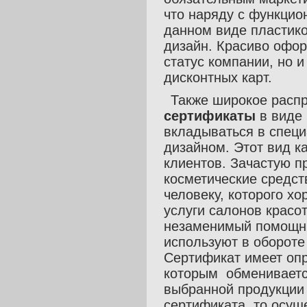
что наряду с функци
данном виде пластико
дизайн. Красиво офор
статус компании, но 
дисконтных карт.
Также широкое расп
сертификаты
в виде 
вкладываться в спец
дизайном. Этот вид к
клиентов. Зачастую п
косметические средст
человеку, которого х
услуги салонов красо
незаменимый помощни
используют в обороте
Сертификат имеет опр
которым обменивается
выбранной продукции
сертификата, то осущ