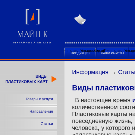
<img src='/images/top.gif'>
<img src='/ima
ПРОДУКЦИЯ
НАШИ РАБОТЫ
Информация
→
Стать
ВИДЫ
ПЛАСТИКОВЫХ КАРТ
Виды пластиков
В настоящее время
Товары и услуги
количественном соотн
Направления
Пластиковые карты н
повседневную жизнь, 
Статьи
человека, у которого 
«пластиковые карты» 