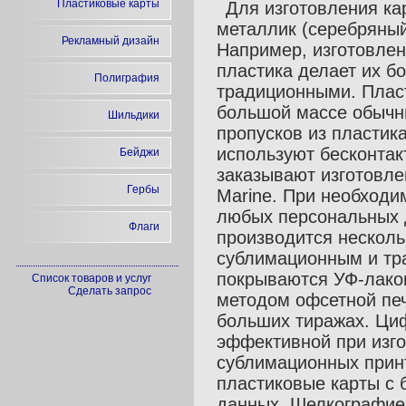
Пластиковые карты
Для изготовления ка
металлик (серебряный,
Рекламный дизайн
Например, изготовлен
пластика делает их б
Полиграфия
традиционными. Пласт
большой массе обычн
Шильдики
пропусков из пластика
используют бесконтак
Бейджи
заказывают изготовле
Гербы
Marine. При необходи
любых персональных 
Флаги
производится нескол
сублимационным и тр
покрываются УФ-лако
Список товаров и услуг
Сделать запрос
методом офсетной печ
больших тиражах. Ци
эффективной при изг
сублимационных принт
пластиковые карты с
данных. Шелкографией