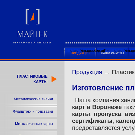
<img src='/images/top.gif'>
<img src='/ima
ПРОДУКЦИЯ
НАШИ РАБОТЫ
Продукция
→ Пластик
ПЛАСТИКОВЫЕ
КАРТЫ
Изготовление пл
Наша компания зан
Металлические значки
карт в Воронеже
таки
Флагштоки и подставки
карты
,
пропуска
,
виз
сертификаты
,
кален
Металлические карты
предоставляется услу