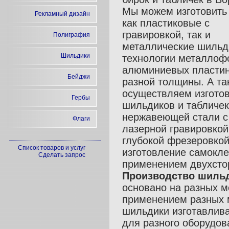
Мы можем изготовить 
Рекламный дизайн
как пластиковые с
гравировкой, так и
Полиграфия
металлические шильд
Шильдики
технологии металлоф
алюминиевых пласти
Бейджи
разной толщины. А та
осуществляем изгото
Гербы
шильдиков и табличек
нержавеющей стали с
Флаги
лазерной гравировкой
глубокой фрезеровко
Список товаров и услуг
изготовление самокл
Сделать запрос
применением двухстор
Производство шиль
основано на разных м
применением разных 
шильдики изготавлива
для разного оборудов