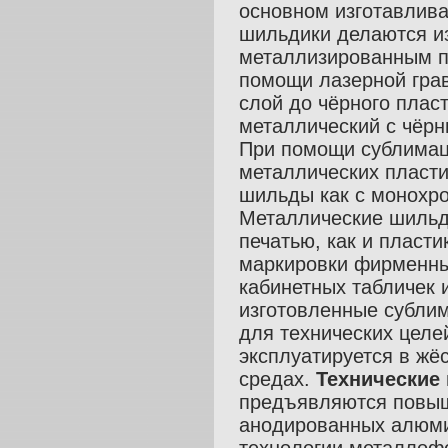
основном изготавлив
шильдики делаются из
металлизированным п
помощи лазерной грав
слой до чёрного плас
металлический с чёрн
При помощи сублимац
металлических пласти
шильды как с монохро
Металлические шильд
печатью, как и пласт
маркировки фирменных
кабинетных табличек 
изготовленные сублим
для технических целе
эксплуатируется в жё
средах.
Технические
предъявляются повыш
анодированных алюми