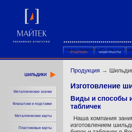
<img src='/images/top.gif'>
<img src='/ima
ПРОДУКЦИЯ
НАШИ РАБОТЫ
Продукция
→ Шильди
ШИЛЬДИКИ
Изготовление ш
Металлические значки
Виды и способы 
Флагштоки и подставки
табличек
Металлические карты
Наша компания зани
изготовлением шильд
Пластиковые карты
бирок и табличек в В